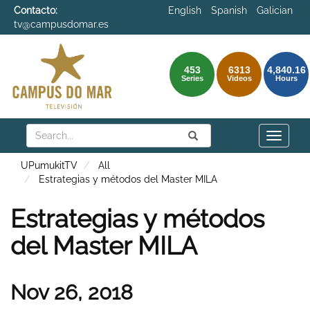
Contacto:
English
Spanish
Galician
tv@campusdomar.es
453
6313
4,840.16
Series
Videos
Hours
Search
Submit
Search
Toggle
naviga
UPumukitTV
All
Estrategias y métodos del Master MILA
Estrategias y métodos
del Master MILA
Nov 26, 2018