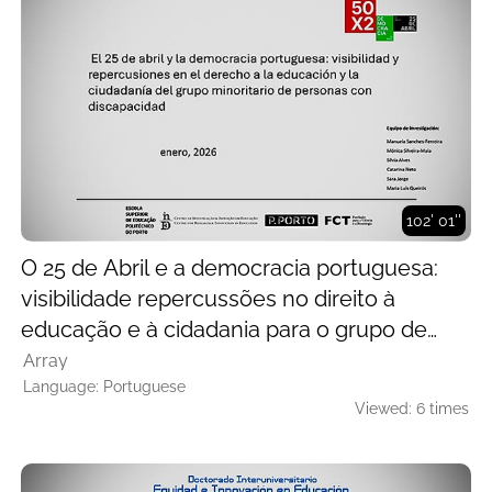
102' 01''
O 25 de Abril e a democracia portuguesa:
visibilidade repercussões no direito à
educação e à cidadania para o grupo de
minoria de pessoas com deficiência.
Array
Language: Portuguese
Viewed: 6 times