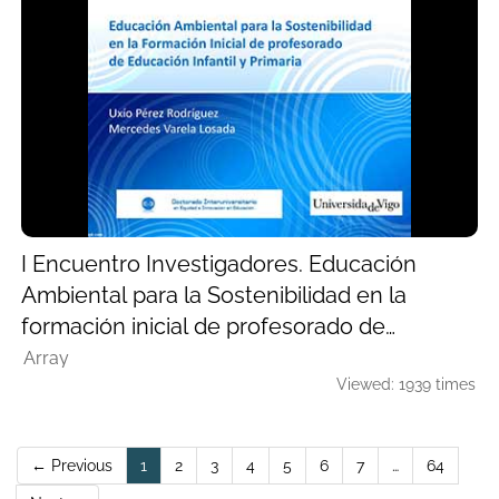
I Encuentro Investigadores. Educación
Ambiental para la Sostenibilidad en la
formación inicial de profesorado de
Educación Infantil y Primaria
Array
Viewed: 1939 times
(current)
← Previous
1
2
3
4
5
6
7
…
64