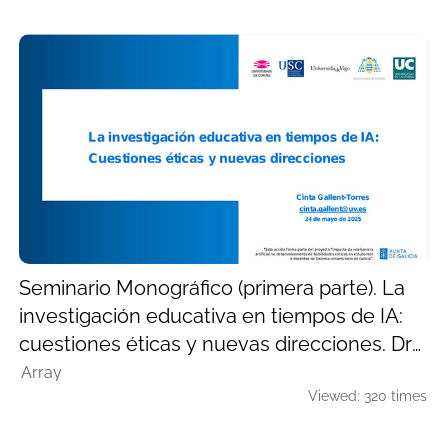
Seminario Monográfico (primera parte). La
investigación educativa en tiempos de IA:
cuestiones éticas y nuevas direcciones. Dra.
D. Cinta Gallent (Universitat de València)
Array
Viewed: 320 times