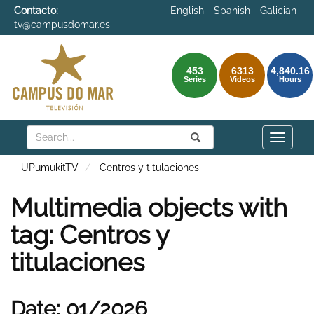
Contacto:
English
Spanish
Galician
tv@campusdomar.es
453
6313
4,840.16
Series
Videos
Hours
Search
Submit
Search
Toggle
naviga
UPumukitTV
Centros y titulaciones
Multimedia objects with
tag: Centros y
titulaciones
Date: 01/2026