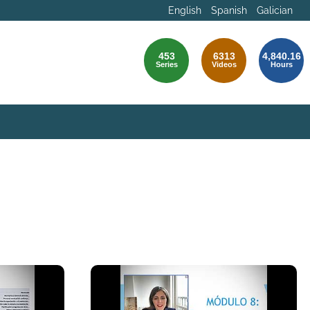
English
Spanish
Galician
453
6313
4,840.16
Series
Videos
Hours