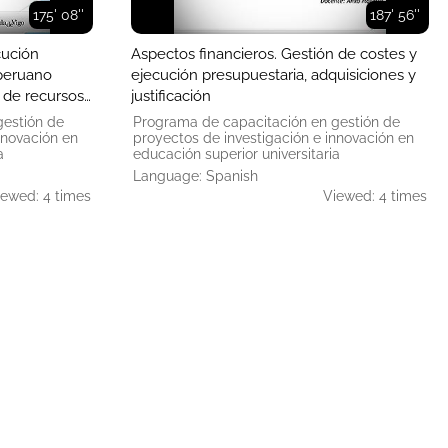
175' 08''
187' 56''
cución
Aspectos financieros. Gestión de costes y
 peruano
ejecución presupuestaria, adquisiciones y
o de recursos
justificación
ncieros,
gestión de
Programa de capacitación en gestión de
nnovación en
proyectos de investigación e innovación en
a
educación superior universitaria
Language: Spanish
iewed: 4 times
Viewed: 4 times