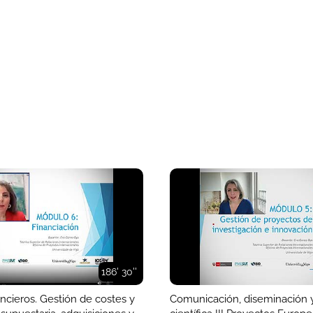
186' 30''
ncieros. Gestión de costes y
Comunicación, diseminación y