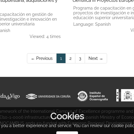
supuestaria, adquisiciones y
científica III Proyectos Europ
Programa de capacitación en 
proyectos de investigación e i
capacitación en gestión de
educación superior universitari
investigación e innovación en
rior universitaria
Language: Spanish
V
anish
Viewed: 4 times
(current)
← Previous
1
2
3
Next →
 framework of the International Campus of Excellence programme and
Cookies
CEI10-1-0006 infrastructures funded by the Spanish Ministry of Econ
NOCAMPUS anda co-funded with European Regional Development F
r you a better experience and service. You can review our cookie poli