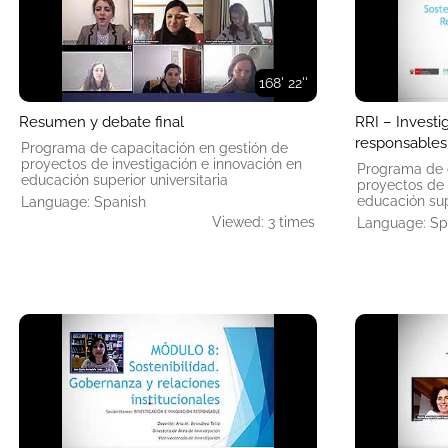
168' 22''
Resumen y debate final
RRI – Investi
responsables
Programa de capacitación en gestión de
proyectos de investigación e innovación en
Programa de 
educación superior universitaria
proyectos de 
educación supe
Language: Spanish
Viewed: 3 times
Language: Sp