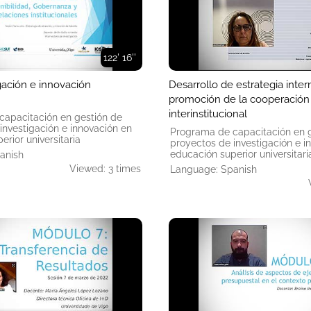
122' 16''
gación e innovación
Desarrollo de estrategia inter
promoción de la cooperación
interinstitucional
capacitación en gestión de
investigación e innovación en
Programa de capacitación en 
rior universitaria
proyectos de investigación e i
educación superior universitari
anish
Viewed: 3 times
Language: Spanish