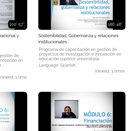
100' 57''
186' 48''
nacional y
Sostenibilidad, Gobernanza y relaciones
institucionales
Programa de capacitación en gestión de
proyectos de investigación e innovación en
gestión de
educación superior universitaria
nnovación en
a
Language: Spanish
Viewed: 3 times
Viewed: 1 time