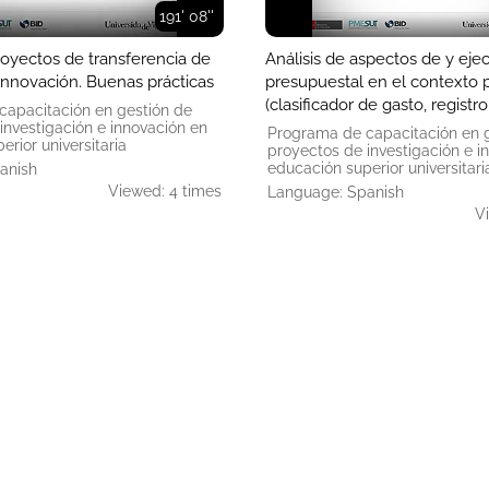
191' 08''
oyectos de transferencia de
Análisis de aspectos de y eje
innovación. Buenas prácticas
presupuestal en el contexto
(clasificador de gasto, registr
capacitación en gestión de
públicos, procedimientos fina
investigación e innovación en
Programa de capacitación en 
rior universitaria
manejo de presupuesto, etc)
proyectos de investigación e i
educación superior universitari
anish
Viewed: 4 times
Language: Spanish
V