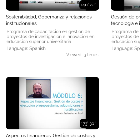
140' 22''
Sostenibilidad, Gobernanza y relaciones
Gestión de pr
institucionales
tecnología e 
Programa de capacitación en gestión de
Programa de 
proyectos de investigación e innovación en
proyectos de 
educación superior universitaria
educación supe
Language: Spanish
Language: Sp
Viewed: 3 times
173' 30''
Aspectos financieros. Gestión de costes y