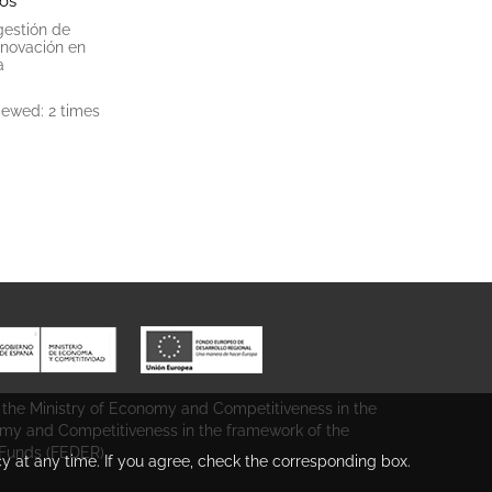
eos
gestión de
nnovación en
a
iewed: 2 times
 the Ministry of Economy and Competitiveness in the
omy and Competitiveness in the framework of the
unds (FEDER).
cy at any time. If you agree, check the corresponding box.