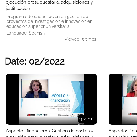
ejecución presupuestaria, adquisiciones y
justificación
Programa de capacitación en gestión de
proyectos de investigación e innovación en
educación superior universitaria
Language: Spanish
Viewed: 5 times
Date: 02/2022
192' 01''
Aspectos financieros. Gestión de costes y
Aspectos fina