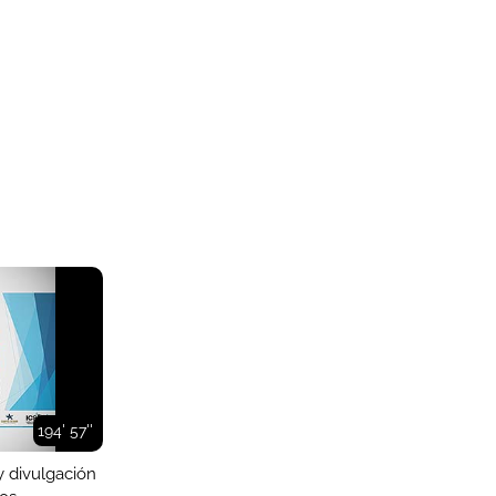
194' 57''
 divulgación