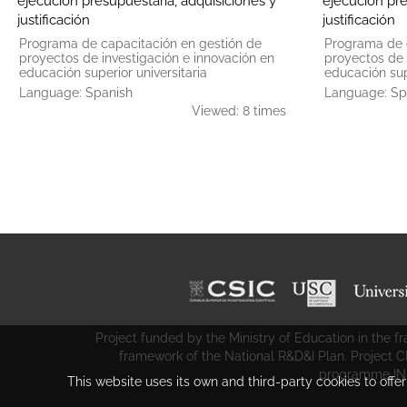
ejecución presupuestaria, adquisiciones y
ejecución pre
justificación
justificación
Programa de capacitación en gestión de
Programa de 
proyectos de investigación e innovación en
proyectos de 
educación superior universitaria
educación supe
Language: Spanish
Language: Sp
Viewed: 8 times
Project funded by the Ministry of Education in the
framework of the National R&D&I Plan. Project 
programme IN
This website uses its own and third-party cookies to offe