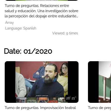
Turno de preguntas. Relaciones entre
salud y educación. Una investigación sobre
la percepción del dopaje entre estudiantes
de Secundaria
Array
Language: Spanish
Viewed: 9 times
Date: 01/2020
26' 21''
Turno de preguntas. Improvisación teatral
Turno de pre