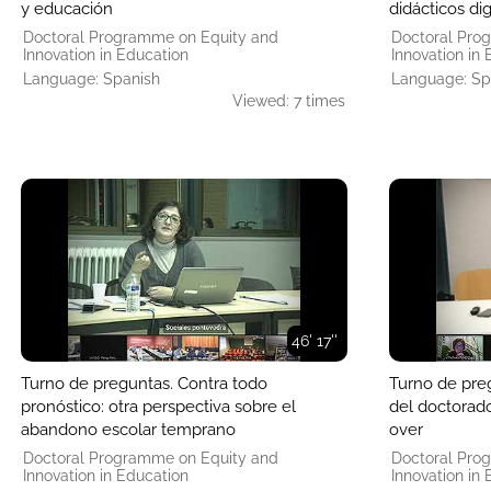
y educación
didácticos di
Doctoral Programme on Equity and
Doctoral Pro
Innovation in Education
Innovation in
Language: Spanish
Language: Sp
Viewed: 7 times
46' 17''
Turno de preguntas. Contra todo
Turno de preg
pronóstico: otra perspectiva sobre el
del doctorado
abandono escolar temprano
over
Doctoral Programme on Equity and
Doctoral Pro
Innovation in Education
Innovation in