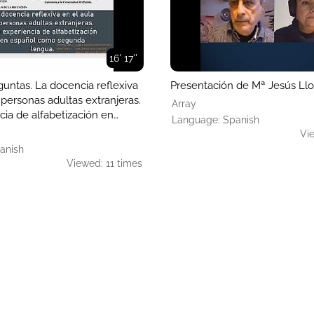
16' 17''
untas. La docencia reflexiva
Presentación de Mª Jesús Llo
 personas adultas extranjeras.
Array
ia de alfabetización en
Language: Spanish
o segunda lengua
Vi
anish
Viewed: 11 times