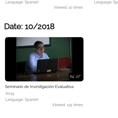
Language: Spanish
Language: Sp
Viewed: 10 times
Date: 10/2018
64' 27''
Seminario de Investigación Evaluativa
Array
Language: Spanish
Viewed: 125 times