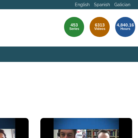
English
Spanish
Galician
453
6313
4,840.16
Series
Videos
Hours