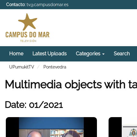
Contacto:
tv@campusdomar.es
Home
Latest Uploads
Categories
Search
UPumukitTV
Pontevedra
Multimedia objects with t
Date: 01/2021