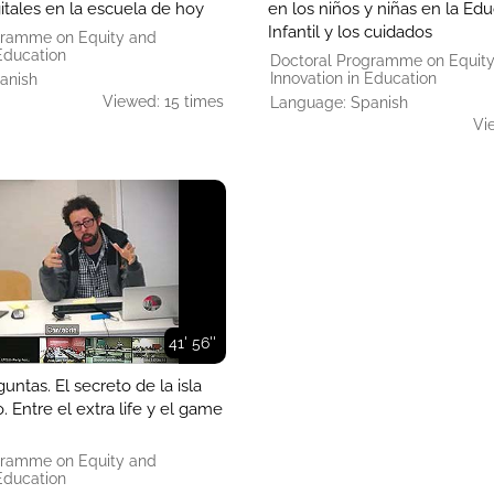
gitales en la escuela de hoy
en los niños y niñas en la Ed
Infantil y los cuidados
gramme on Equity and
 Education
Doctoral Programme on Equit
Innovation in Education
anish
Viewed: 15 times
Language: Spanish
Vi
41' 56''
untas. El secreto de la isla
. Entre el extra life y el game
gramme on Equity and
 Education