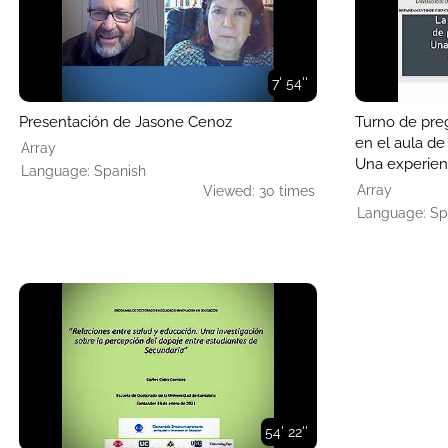
7' 54''
Presentación de Jasone Cenoz
Turno de preg
en el aula de
Array
Una experienc
Language: Spanish
español com
Array
Viewed: 30 times
Language: Sp
54' 22''