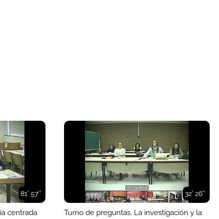
81' 57''
32' 26''
ía centrada
Turno de preguntas. La investigación y la