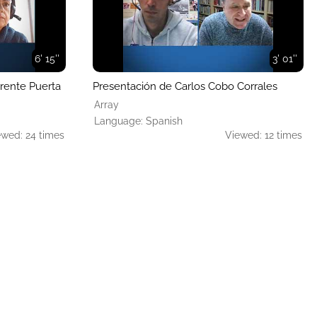
6' 15''
3' 01''
rente Puerta
Presentación de Carlos Cobo Corrales
Array
Language: Spanish
ewed: 24 times
Viewed: 12 times